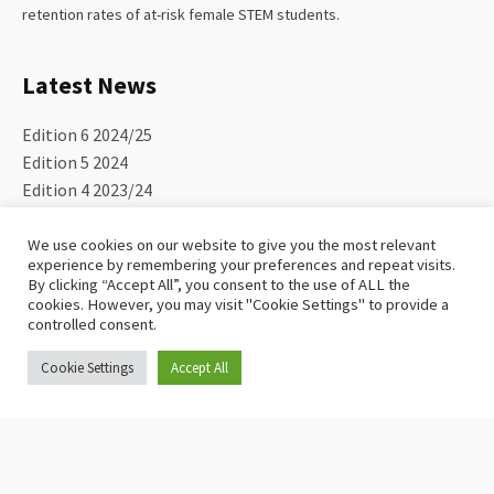
retention rates of at-risk female STEM students.
Latest News
Edition 6 2024/25
Edition 5 2024
Edition 4 2023/24
We use cookies on our website to give you the most relevant
experience by remembering your preferences and repeat visits.
By clicking “Accept All”, you consent to the use of ALL the
cookies. However, you may visit "Cookie Settings" to provide a
controlled consent.
This project has been funded with support from the European
Commission. The author is solely responsible for this publication
Cookie Settings
Accept All
(communication) and the Commission accepts no responsibility for
Click here if you would like to be involved in Be21Skilled
any use may be made of the information contained therein. In
compliance of the new GDPR framework, please note that the
Partnership will only process your personal data in the sole interest
and purpose of the project and without any prejudice to your rights.