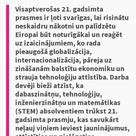
Visaptverošas 21. gadsimta
prasmes ir ļoti svarīgas, lai risinātu
neskaidru nākotni un palīdzētu
Eiropai būt noturīgākai un reaģēt
uz izaicinājumiem, ko rada
pieaugošā globalizācija,
internacionalizācija, pāreja uz
zināšanām balstītu ekonomiku un
strauja tehnoloģiju attīstība. Darba
devēji bieži atzīst, ka
dabaszinātņu, tehnoloģiju,
inženierzinātņu un matemātikas
(STEM) absolventiem trūkst 21.
gadsimta prasmju, kas savukārt
neļauj viņiem ieviest jauninājumus,