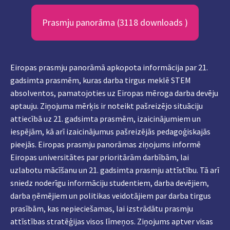
Prasmju panorāma (3118 downloads )
Eiropas prasmju panorāmā apkopota informācija par 21.
gadsimta prasmēm, kuras darba tirgus meklē STEM
absolventos, pamatojoties uz Eiropas mēroga darba devēju
aptauju. Ziņojuma mērķis ir noteikt pašreizējo situāciju
attiecībā uz 21. gadsimta prasmēm, izaicinājumiem un
iespējām, kā arī izaicinājumus pašreizējās pedagoģiskajās
pieejās. Eiropas prasmju panorāmas ziņojums informē
Eiropas universitātes par prioritārām darbībām, lai
uzlabotu mācīšanu un 21. gadsimta prasmju attīstību. Tā arī
sniedz noderīgu informāciju studentiem, darba devējiem,
darba ņēmējiem un politikas veidotājiem par darba tirgus
prasībām, kas nepieciešamas, lai izstrādātu prasmju
attīstības stratēģijas visos līmeņos. Ziņojums aptver visas