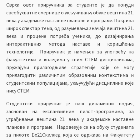
Сврха овог приручника за студенте је да понуди
свеобухватне смернице о укључивању обуке вештина 21.
века у академске наставне планове и програме. Покрива
широк спектар тема, од разумевања значаја вештина 21.
века и процене потреба ученика, до дизајнирања
интерактивних метода наставе и коришћења
технологије. Приручник је намењен за употребу на
факултетима и колеџима у свим СТЕМ дисциплинама,
пружајући прилагодљиве стратегије које се могу
прилагодити различитим образовним контекстима и
студентским популацијама, укључујући дисциплине које
нису СТЕМ.
Студентски приручник је ваш динамични водич,
заснован на експанзивним пилот-програмима, за
уграђивање вештина 21. века у академске наставне
планове и програме. Надовезује се на обуку студената
за пилоте Бе21Скиллед која се одржава на Факултету