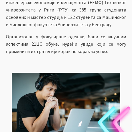
инжењерске економије и менаџмента (ЕЕМФ) Техничког
универзитета у Риги (РТУ) са 385 група студената
основних и мастер студија и 122 студента са Машинског
и Биолошког факултета Универзитета у Београду.
Организован у фокусиране одељке, бави се кључним
аспектима 21ЦС обуке, нудећи увиде који се могу
применити и стратегије корак по корак за успех.